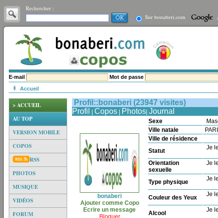
Rechercher :
Sur bonaberi.com
E-mail
Mot de passe
Accueil
Profil::bonaberi (23947 visites)
> ACCUEIL
Profil
Copos
Photos
Journal
|
|
|
AU TOP
Sexe
Mas
Ville natale
PAR
VERSION MOBILE
Ville de résidence
COPOS
Je le
Statut
RSS
Orientation
Je le
sexuelle
PHOTOS
Je le
Type physique
MUSIQUE
Je le
bonaberi
Couleur des Yeux
VIDÉOS
Ajouter comme Copo
Ecrire un message
Je le
Alcool
FORUM
Bloquer