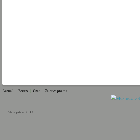
Accueil
|
Forum
|
Chat
|
Galeries photos
Votre publicité ici ?