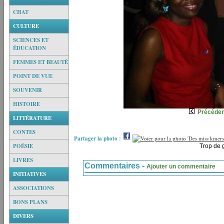
CHAT
CULTURE
SCIENCES ET
ÉDUCATION
FEMMES ET BEAUTÉ
POINT DE VUE
SOUVENIR
HISTOIRE
Précéden
LITTÉRATURE
CONTES
Partager la photo :
POÉSIE
Trop de 
LIVRES
Commentaires -
Ajouter un commentaire
INITIATIVES
ASSOCIATIONS
BONS PLANS
DIVERS